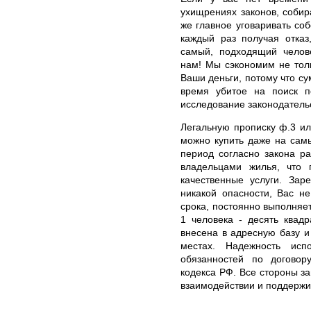
ухищрениях законов, собира
же главное уговаривать соб
каждый раз получая отказ
самый, подходящий челове
нам! Мы сэкономим не тол
Ваши деньги, потому что су
время убитое на поиск п
исследование законодатель
Легальную прописку ф.3 ил
можно купить даже на сам
период согласно закона р
владельцами жилья, что 
качественные услуги. Зар
никакой опасности, Вас н
срока, постоянно выполня
1 человека - десять квад
внесена в адресную базу и
местах. Надежность исп
обязанностей по договору
кодекса РФ. Все стороны з
взаимодействии и поддержи